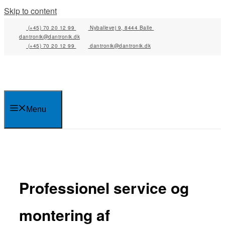
Skip to content
(+45) 70 20 12 99
Nyballevej 9, 8444 Balle
dantronik@dantronik.dk
(+45) 70 20 12 99
dantronik@dantronik.dk
Menu
Professionel service og
montering af